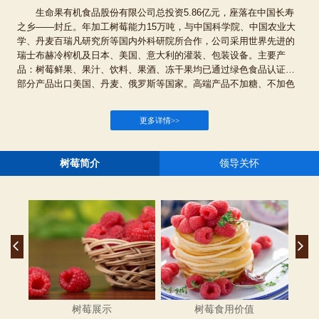
生命果有机食品股份有限公司总投资5.86亿元，座落在中国长寿
之乡——封丘。年加工树莓能力15万吨，与中国科学院、中国农业大
学、丹麦百瑞凡研究所等国内外科研院所合作，公司采用世界先进的
瑞士布赫冷榨机及日本、美国、意大利的灌装、包装设备。主要产
品：树莓鲜果、果汁、饮料、果酒、冻干果均已通过绿色食品认证，
部分产品出口美国、丹麦、俄罗斯等国家。高端产品不加糖、不加色
素、不加防腐剂。公司产品荣获第十七届、十八届、十九届中国绿色
食品博览会金奖，连续五年荣获中国国际农产品交易会金奖。被省政
更多详情>>
府评定为“树莓产业化联合体”、“河南省农业产业化集群”、“农业产业化
省重点龙头企业”和“林业产业化省重点龙头企业”。公司于2014年在上
海股权托管交易中心挂牌（企业代码200442）、2017年在中原股权交
树莓简介
领导关怀
易中心挂牌（企业代码201664）。2014年10月，“中国·国际树莓产业
高峰论坛”在本公司召开，国家发改委、科技部、农业部等7个部委的
相关领导和美国、英国、智利、丹麦等9个国家的树莓专家学者参加了
此次会议，本次会议制定了树莓种植、产品加工等行业标准，为世界
树莓产业的发展做出了积极贡献。公司以“政府+科研+公司+合作社
+农户+基地”的产业链为发展模式，目前本地树莓种植面积已达3万多
亩，外省市1.5万亩。公司下设树莓研发中心、标准化种植示范基地、
39个合作社。公司以精准扶贫为己任，通过金融带贫、合作社带贫、
就业扶贫、乡村旅游带贫、科技扶贫、流转土地带贫、电子商务带
贫、结对帮扶等八种模式，帮助贫困村发展主导产业，带动贫困户多
树莓展示
树莓食用价值
渠道增收，实现1700多贫困户脱贫致富。公司坚持“以质量求生存、以