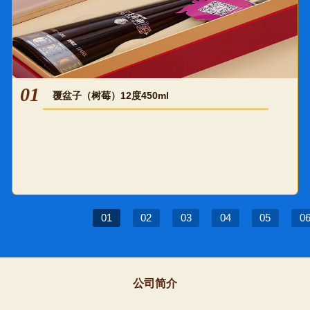
01
覆盆子（树莓）12度450ml
01
02
03
04
05
0
公司简介