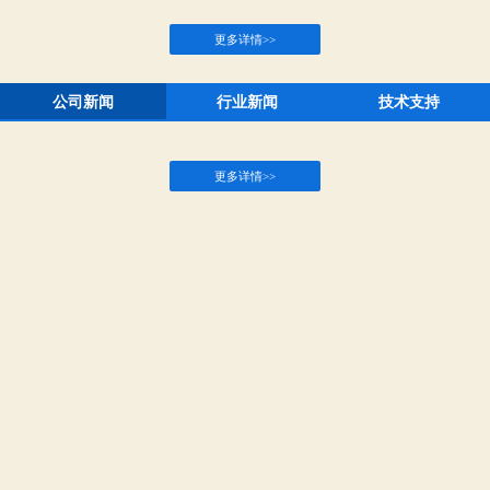
市场为导向”，不断开拓进取，积极发挥领航者作用，立志为中国树莓
产业和国人健康做出积极贡献。
更多详情>>
公司新闻
行业新闻
技术支持
更多详情>>
与国际树莓组织交流合作
河南省委书记王国生莅临生
河
命果展位指导
更多详情>>